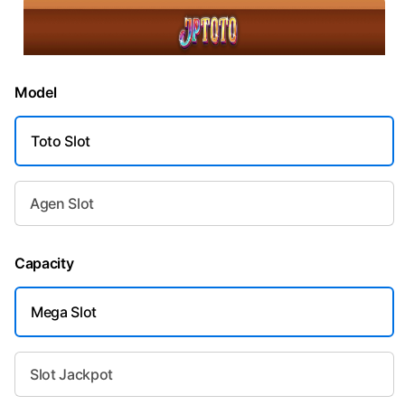
Model
Toto Slot
Agen Slot
Capacity
Mega Slot
Slot Jackpot