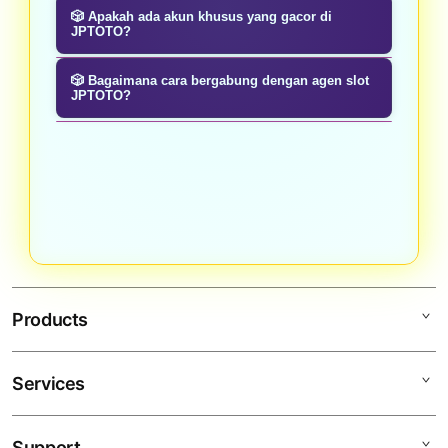
satunya link yang masih
Ya, tentu saja ada. Khusus member
gampang menang JPTOTO. Cukup
🎲 Apakah ada akun khusus yang gacor di
menyediakan depo slot 5000 rupiah.
baru dapat mengklaim hak nya
JPTOTO?
dengan cari kata kunci JPTOTO pada
sebelum memulai betting pada
mesin pencarian google Anda, lalu
Pasti! JPTOTO memberikan fitur
🎲 Bagaimana cara bergabung dengan agen slot
mesin slot online. Hubungi customer
klik daring yang memiliki logo JP
rahasia berupa akun slot gacor yang
JPTOTO?
service JPTOTO untuk membantu
bewarna biru keunguan.
berbeda pada agen toto slot lainnya.
Untuk menjadi member resmi
mencairkan bonus new member
Syarat membuat akun gacor sangat
JPTOTO bukan hal sulit, tinggal klik
100% dengan TO rendah.
gampang, daftar & gunakan deposit
bagian daftar lalu isi form sesuai
awal mega slot maxwin
data diri dengan benar kemudian
menggunakan angka unik 888
masukkan modal awal slot depo 5k.
dengan minimal 200.000, Contoh
Tunggu beberapa waktu maka akun
200.888,-.
& saldo slot 5000 Anda sudah siap
Products
untuk dimainkan.
Services
JPTOTO
AGEN SLOT
Support