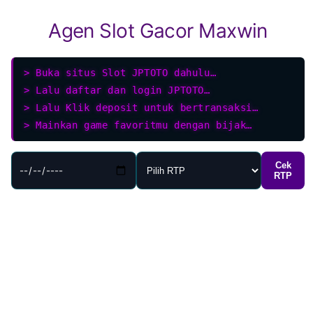
for
for
Agen Slot Gacor Maxwin
JPTOTO:
JPTO
Agen
Agen
Link
Link
Situs
Situs
> Buka situs Slot JPTOTO dahulu…
Toto
Toto
> Lalu daftar dan login JPTOTO…
Slot
Slot
> Lalu Klik deposit untuk bertransaksi…
Gacor
Gaco
> Mainkan game favoritmu dengan bijak…
Hari
Hari
Ini
Ini
Cek
RTP